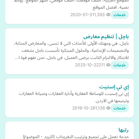
نصية، افضل المواقع
2020-01-31
1,393
خدمات
باچل | تنظيم معارض
باچل، هي وجهتك الأولى للأحداث التي لا تنسى، والمعارض الجذابة،
والتصميمات الإبداعية، والحلول المبتكرة تأسست باجل بشغف
للابتكار والالتزام الثابت برضى العميل، في باجل، نحن نفهم قوة ا…
2025-10-22
211
خدمات
إي تي إستيت
إي تي إستيت للوساطة العقارية وأدارة العقارات وصيانة العقارات
وترميمها في الاردن.
2019-10-26
1,136
خدمات
رتبها
خدمة تعمل على تجميع وترتيب التغريدات (الثريد - الموضوع)