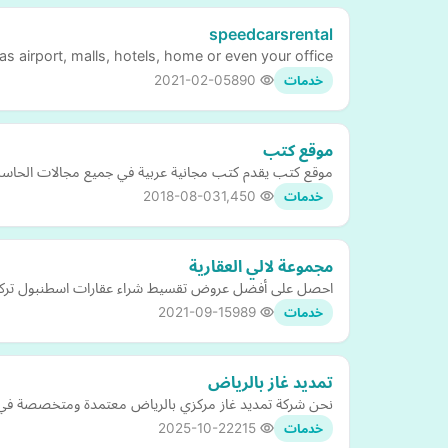
speedcarsrental
s airport, malls, hotels, home or even your office
2021-02-05
890
خدمات
موقع كتب
موقع كتب يقدم كتب مجانية عربية في جميع مجالات الحاسب والإكترونيات ... كما يمكن 
2018-08-03
1,450
خدمات
مجموعة لالي العقارية
احصل على أفضل عروض تقسيط شراء عقارات اسطنبول تركيا مش
2021-09-15
989
خدمات
تمديد غاز بالرياض
نحن شركة تمديد غاز مركزي بالرياض معتمدة ومتخصصة في تمدي
2025-10-22
215
خدمات