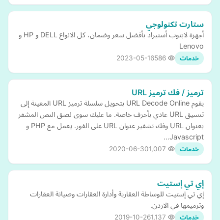
ستارت تكنولوجي
أجهزة لابتوب أستيراد بأفضل سعر وضمان، كل الانواع DELL و HP و
Lenovo
2023-05-16
586
خدمات
ترميز / فك ترميز URL
يقوم URL Decode Online بتحويل سلسلة ترميز URL المعينة إلى
تنسيق URL عادي بأحرف خاصة. ما عليك سوى لصق النص المشفر
بعنوان URL وفك تشفير عنوان URL على الفور. يعمل مع PHP و
Javascript…
2020-06-30
1,007
خدمات
إي تي إستيت
إي تي إستيت للوساطة العقارية وأدارة العقارات وصيانة العقارات
وترميمها في الاردن.
2019-10-26
1,137
خدمات