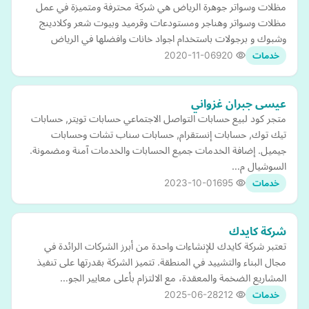
مظلات وسواتر جوهرة الرياض هي شركة محترفة ومتميزة في عمل
مظلات وسواتر وهناجر ومستودعات وقرميد وبيوت شعر وكلادينج
وشبوك و برجولات باستخدام اجواد خانات وافضلها في الرياض
2020-11-06
920
خدمات
عيسى جبران غزواني
متجر كود لبيع حسابات التواصل الاجتماعي حسابات تويتر, حسابات
تيك توك, حسابات إنستقرام, حسابات سناب تشات وحسابات
جيميل. إضافة الخدمات جميع الحسابات والخدمات آمنة ومضمونة.
السوشيال م…
2023-10-01
695
خدمات
شركة كايدك
تعتبر شركة كايدك للإنشاءات واحدة من أبرز الشركات الرائدة في
مجال البناء والتشييد في المنطقة. تتميز الشركة بقدرتها على تنفيذ
المشاريع الضخمة والمعقدة، مع الالتزام بأعلى معايير الجو…
2025-06-28
212
خدمات