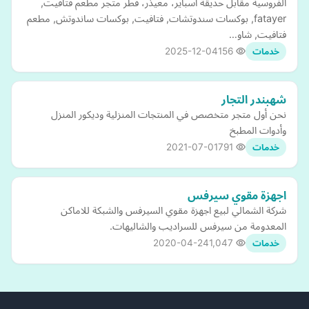
الفروسية مقابل حديقة اسباير، معيذر، قطر متجر مطعم فتافيت,
fatayer, بوكسات سندوتشات, فتافيت, بوكسات ساندوتش, مطعم
فتافيت, شاو…
2025-12-04
156
خدمات
شهبندر التجار
نحن أول متجر متخصص في المنتجات المنزلية وديكور المنزل
وأدوات المطبخ
2021-07-01
791
خدمات
اجهزة مقوي سيرفس
شركة الشمالي لبيع اجهزة مقوي السيرفس والشبكة للاماكن
المعدومة من سيرفس للسراديب والشاليهات.
2020-04-24
1,047
خدمات