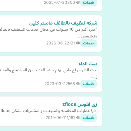
2025-07-30
306
خدمات
شركة تنظيف بالطائف ماستر كلين
"خبرة أكثر من 10 سنوات في مجال خدمات الت
متخصص …
2026-06-22
121
خدمات
بيت الداء
بيت الداء موقع طبي يهتم بنشر العديد من المواضيع والمقا
ل…
2023-03-22
565
خدمات
زي فلوس zfloos
إدارة عمليات المحاسبة والمبيعات والمشتريات بشكل zfloos يتيح لك برنامج كامل. كما يوفر مجموعة من التقارير المالية والمحاسبية التي تساعدك على معرفة الواقع المالي واتخاذ قراراتك بدقة …
2019-06-11
1,161
خدمات