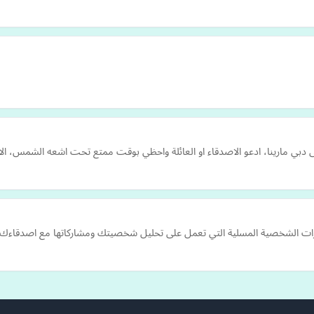
دعو الاصدقاء او العائلة واحظي بوقت ممتع تحت اشعه الشمس، الاسعار لدينا تبدا من 200 درهم فى 