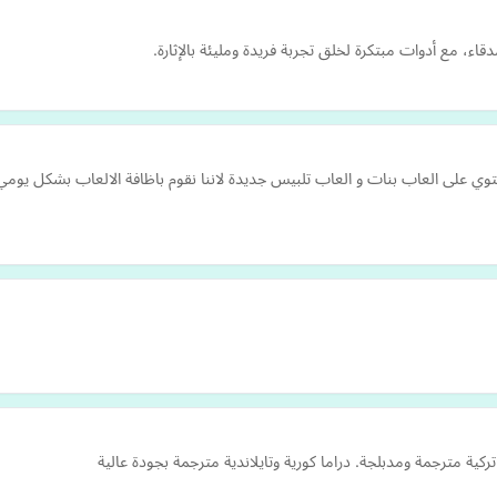
ء، مع أدوات مبتكرة لخلق تجربة فريدة ومليئة بالإثارة.
قع العاب فلاش عربي يحتوي على العاب بنات و العاب تلبيس جديدة لاننا نقوم باظافة الالعاب ب
مترجمة ومدبلجة. دراما كورية وتايلاندية مترجمة بجودة عالية