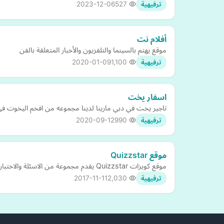
2023-12-06
527
ترفيهية
أفلام نت
موقع يهتم بالسينما والتلفزيون والأخبار المتعلقة بالفن
2020-01-09
1,100
ترفيهية
اسفار يخت
تاجير يخت في دبي مارينا لدينا مجموعه من افخم اليخوت فى دبي مارينا، ا
2020-09-12
990
ترفيهية
موقع Quizzstar
موقع كويزات Quizzstar يقدم مجموعة من الاسئلة والاختبارات الشخصية المسلية التي تعمل على تحليل شخصيتك ومشاركاتها مع اصدقاءك في الفيس بوك.
2017-11-11
2,030
ترفيهية