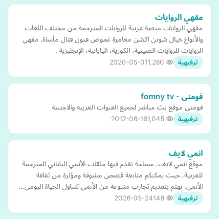
مقهي الروايات
مقهي الروايات منصة عربية للروايات المترجمة من مختلف اللغات
والأنواع خيال شونن اكشن مغامرة غموض فنون قتال مأساة. مقهي
الروايات للروايات الصينية، الكورية، اليابانية، الإنجليزية .
2020-05-01
1,280
ترفيهية
فومنى - fomny tv
فومنى موقع بث مباشر لجميع القنوات العربية والاجنبية
2012-06-16
1,045
ترفيهية
انمي لايف
موقع انمي لايف، مساحة نقدم فيها حلقات الأنمي الياباني المترجمة
للعربية، حيث يمكنكم متابعة قصص مشوقة ومؤثرة من ثقافة
الأنمي. نهتم بتقديم تجارب متنوعة من الأنمي تتناول الحياة اليومي…
2026-05-24
148
ترفيهية