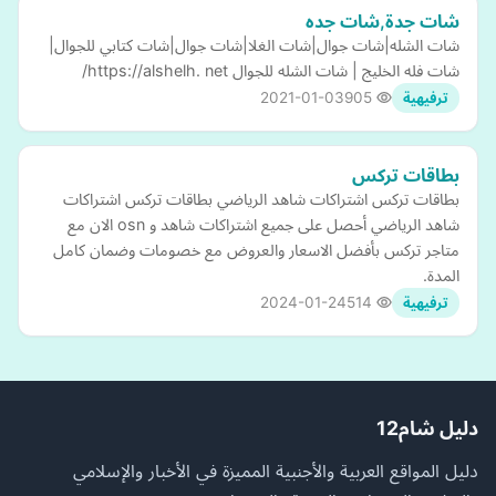
شات جدة,شات جده
شات الشله|شات جوال|شات الغلا|شات جوال|شات كتابي للجوال|
شات فله الخليج | شات الشله للجوال https://alshelh. net/
2021-01-03
905
ترفيهية
بطاقات تركس
بطاقات تركس اشتراكات شاهد الرياضي بطاقات تركس اشتراكات
شاهد الرياضي أحصل على جميع اشتراكات شاهد و osn الان مع
متاجر تركس بأفضل الاسعار والعروض مع خصومات وضمان كامل
المدة.
2024-01-24
514
ترفيهية
دليل شام12
دليل المواقع العربية والأجنبية المميزة في الأخبار والإسلامي