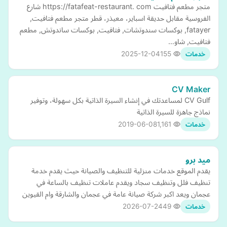
متجر مطعم فتافيت https://fatafeat-restaurant. com شارع
الفروسية مقابل حديقة اسباير، معيذر، قطر متجر مطعم فتافيت,
fatayer, بوكسات سندوتشات, فتافيت, بوكسات ساندوتش, مطعم
فتافيت, شاو…
2025-12-04
155
خدمات
CV Maker
CV Gulf لمساعدتك في إنشاء السيرة الذاتية بكل سهولة، وتوفير
نماذج جاهزة للسيرة الذاتية
2019-06-08
1,161
خدمات
ميد برو
يقدم الموقع خدمات منزلية للتنظيف والصيانة حيث يقدم خدمة
تنظيف فلل وتنظيف سجاد ويقدم عاملات تنظيف بالساعة في
عجمان ويعد اكبر شركة صيانة عامة في عجمان والشارقة وام القيوين
2026-07-24
49
خدمات