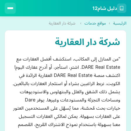
دليل شام12
الرئيسية
›
مواقع خدمات
›
شركة دار العقارية
شركة دار العقارية
"من المنازل إلى المكاتب، استكشف أفضل العقارات مع
DARE Real Estate. اشترِ، استأجر، أو أدرج عقارك اليوم!
اكتشف منصة DARE Real Estate العقارية الرائدة في
الكويت. نربط الراغبين بشراء أو استئجار العقارات بالبائعين.
يشمل ذلك الشقق والفلل والبنتهاوس والاستوديوهات
ومساحات التجزئة والمستودعات وغيرها. يوفر Dare
خيارات بحث مُحسّنة، مما يُسهّل على المستخدمين العثور
على العقارات بسهولة. يمكن لمالكي العقارات التسجيل
معنا بسهولة باستخدام نموذج الاشتراك المُريح، المُصمم