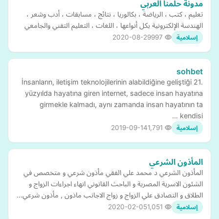
مدونة حلمنا العربي
تعليم ، كتب ، الرياضة ، بكالوريا ، نتائج ، مسابقات ، أدب وشعر ،
الهندسة الإلكترونية بكل أنواعها ، اللغات ، التعليم التقني والجامعي
2020-08-29
997
إسلامية
sohbet
İnsanların, iletişim teknolojilerinin alabildiğine geliştiği 21.
yüzyılda hayatına giren internet, sadece insan hayatına
girmekle kalmadı, aynı zamanda insan hayatının ta
kendisi …
2019-09-14
1,791
إسلامية
المأذون الشرعي
المأذون الشرعي د محمد علي الفقي مأذون شرعي و متخصص في
الشئون الاسرية المصرية و الباحث القانوني انهاء اجراءات الزواج و
الطلاق و التصادق علي الزواج و زواج الاجانب ماذون , مأذون شرعي…
2020-02-05
1,051
إسلامية