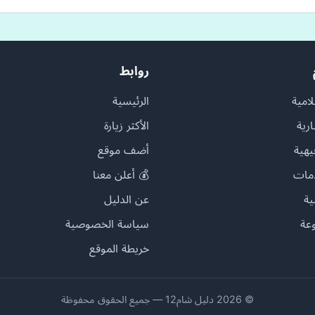
روابط
امية
الرئيسية
ارية
الأكثر زيارة
يهية
أضف موقع
مات
💰 أعلن معنا
ية
عن الدليل
عة
سياسة الخصوصية
خريطة الموقع
© 2026 دليل شام12 — جميع الحقوق محفوظة