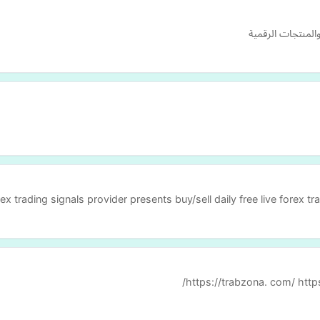
لمنتجات الرقمية
rex trading signals provider presents buy/sell daily free live forex 
https://trabzona. com/ http