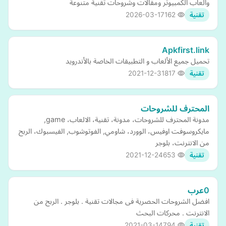
والعاب الكمبيوتر ومقالات وشروحات تقنية متنوعة
2026-03-17
162
تقنية
Apkfirst.link
تحميل جميع الألعاب و التطبيقات الخاصة بالأندرويد
2021-12-31
817
تقنية
المحترف للشروحات
مدونة المحترف للشروحات، مدونة، تقنية، الالعاب، game,
مايكروسوفت اوفيس، الوورد، شاومي, الفوتوشوب, الفيسبوك، الربح
من الانترنت، بلوجر
2021-12-24
653
تقنية
0عرب
افضل الشروحات الحصرية فى مجالات تقنية . بلوجر . الربح من
الانترنت . محركات البحث
2021-03-14
794
تقنية