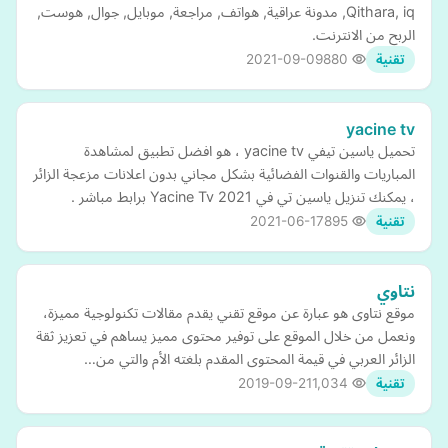
Qithara, iq, مدونة عراقية, هواتف, مراجعة, موبايل, جوال, هوست,
الربح من الانترنت.
2021-09-09
880
تقنية
yacine tv
تحميل ياسين تيفي yacine tv ، هو افضل تطبيق لمشاهدة
المباريات والقنوات الفضائية بشكل مجاني بدون اعلانات مزعجة الزائر
، يمكنك تنزيل ياسين تي في Yacine Tv 2021 برابط مباشر .
2021-06-17
895
تقنية
نتاوي
موقع نتاوى هو عبارة عن موقع تقني يقدم مقالات تكنولوجية مميزة،
ونعمل من خلال الموقع على توفير محتوى مميز يساهم في تعزيز ثقة
الزائر العربي في قيمة المحتوى المقدم بلغته الأم والتي من…
2019-09-21
1,034
تقنية