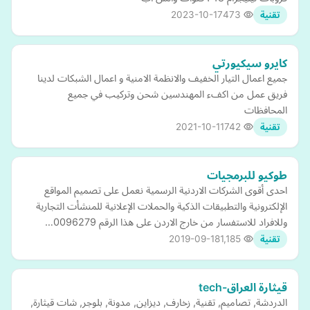
2023-10-17
473
تقنية
كايرو سيكيورتي
جميع اعمال التيار الخفيف والانظمة الامنية و اعمال الشبكات لدينا
فريق عمل من اكفء المهندسين شحن وتركيب في جميع
المحافظات
2021-10-11
742
تقنية
طوكيو للبرمجيات
احدى أقوى الشركات الاردنية الرسمية نعمل على تصميم المواقع
الإلكترونية والتطبيقات الذكية والحملات الإعلانية للمنشأت التجارية
وللافراد للاستفسار من خارج الاردن على هذا الرقم 0096279…
2019-09-18
1,185
تقنية
قيثارة العراق-tech
الدردشة, تصاميم, تقنية, زخارف, ديزاين, مدونة, بلوجر, شات قيثارة,