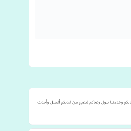
جابكم وخدمتنا تنول رضاكم لنضع بين ايديكم أفضل وأحدث