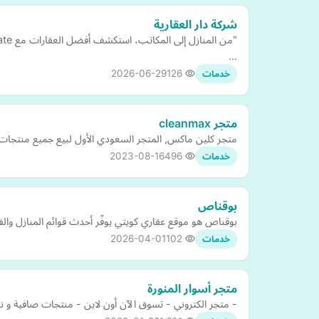
شركة دار العقارية
…
2026-06-29
126
خدمات
متجر cleanmax
متجر كلين ماكس, المتجر السعودي الأول لبيع جميع منتجات ا
2023-08-16
496
خدمات
بوقناص
بوقناص هو موقع عقاري كويتي يوفّر أحدث قوائم المنازل والف
2026-04-01
102
خدمات
متجر أسوار المنورة
- متجر الكتروني - تسوق الآن أون لاين - منتجات صافية و نظ