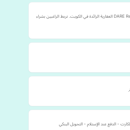
"من المنازل إلى المكاتب، استكشف أفضل العقارات مع DARE Real Estate. اشترِ، استأجر، أو أدرج عقارك اليوم! اكتشف منصة DARE Real Estate العقارية الرائدة في الكويت. نربط الراغبين بشراء
.
ارت - الدفع عند الإستلام - التحويل البنكي