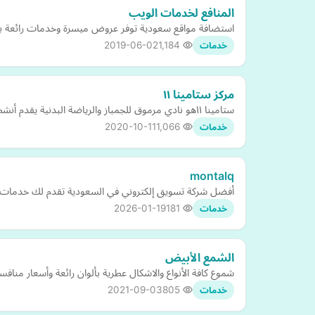
المنافع لخدمات الويب
استضافة مواقع سعودية توفر عروض ميسرة وخدمات رائعة ب
2019-06-02
1,184
خدمات
مركز ستامينا ١١
ستامينا ١١هو نادي مرموق للجمباز والرياضة البدنية يقدم أنشطة ترفيهية وتنافسية في دبي. نقدم خدمات الجمباز للأطفال والكبار على حدٍ سواء
2020-10-11
1,066
خدمات
montalq
أفضل شركة تسويق إلكتروني في السعودية تقدم لك خدمات تسو
2026-01-19
181
خدمات
الشمع الأبيض‬
شموع كافة الأنواع والاشكال عطرية بألوان رائعة وأسعار منافس
2021-09-03
805
خدمات