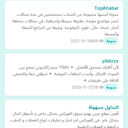
TopAhabar
مدونة أسسها مجموعة من الشباب متخصصين في عدة مجالات
لنشر مواضيع مفيدة، بطريقة بسيطة واحترافية، في مجالات مختلفة:
أخبار، صحة، مال، علوم، تكنولوجيا، وغيرها من البرامج الشيقة
والممتعة.
2021-10-16
809
منوعة
yildizzs
لأن أناقتك تستحق الأفضل. ✦ Yildiz متجر إلكتروني يجمع بين
الجودة، الابتكار، وأحدث اتجاهات الموضة. ✦ تسوّقي بثقة واكتشفي
الاناقة على طريقتك ✦
2025-11-17
218
منوعة
التداول بسهولة
أقوى موقع عربى يهتم بسوق الفوركس بشكل خاص و بأسواق المال
بشكل عام . فى الفوركس اخر اخبار و تحليلات ازواج العملات و الذهب
و النفط و العملات الرقمية.