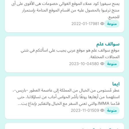
يمنح سيفورا كود عملاء الموقع الغوالي خصومات هى الأقوى على أى
منتج ترغبوا بالحصول عليه من اقسام الموقع المتاحة بإستمرار
للجميع.
2022-01-17
981
منوعة
سوالف علم
موقع سوالف علم هو موقع عربي يجيب علي اسألتكم في شتي
المجالات المختلفة.
2023-10-04
580
منوعة
ايما
عطر مُستوحى من الخيال من المملكة إلى عاصمة العطور -باريس-،
استلهمنا من أزهارها رونقًا يأسُر الحواس أجاب عن تساؤلاتنا، حتى
قدّمنا IMMA،والتي تعني السفر مع الخيال والتفكير بإبداع يت…
2023-11-01
509
منوعة