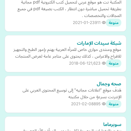
المكتبة نت هو موقع عربي لتحميل كتب الكترونية pdf مجانية
بطريقة تحميل مباشرة دون انتظار ، الكتب بصيغة pdf في جميع
المجالات والتخصصات .
2021-01-23
911
منوعة
شبكة سيدات الإمارات
موقع ومنتدى حواري خاص للمرأه العربية يهتم بإمور الطبخ والتجهيز
للافراح والاعراس ، كذلك يحتوى على متاجر عامة لعرض المنتجات
2018-06-12
1,623
منوعة
صحه وجمال
هَدفَ موقع "اعلانات مجانيه" إلى توسيع المحتوى العربي على
الإنترنت بسرعةٍ من خلال مكتبته
2021-02-08
895
منوعة
سوبرماما
ينفرد بالتغطيات الحصرية لكل ما يخص المرأة و الأم العصرية