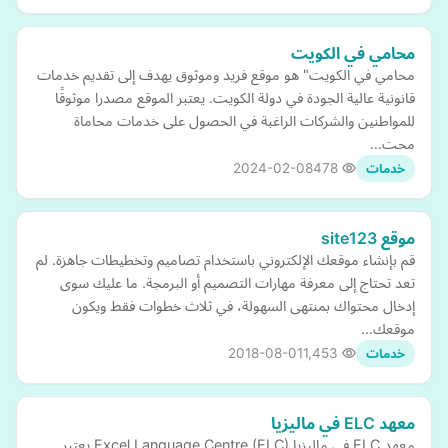
محامي في الكويت
محامي في الكويت" هو موقع فريد وموثوق يهدف إلى تقديم خدمات
قانونية عالية الجودة في دولة الكويت. يعتبر الموقع مصدرا موثوقًا
للمواطنين والشركات الراغبة في الحصول على خدمات محاماة
محت…
2024-02-08
478
خدمات
موقع site123
قم بإنشاء موقعك الإلكتروني باستخدام تصاميم وتخطيطات جاهزة. لم
تعد تحتاج إلى معرفة مهارات التصميم أو البرمجة. ما عليك سوى
إدخال محتواك بمنتهى السهولة، في ثلاث خطوات فقط ويكون
موقعك…
2018-08-01
1,453
خدمات
معهد ELC في ماليزيا
معهد ELC في ماليزيا Excel Language Centre (ELC) يعتبر