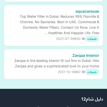
aquacareuae
Top Water Filter in Dubai. Reduces 99% Fluoride &
Chlorine. No Bacterias. Best in UAE. Commecial &
Domestic Water Filters. Contact Us Now. Live A
Healthier And Happier Life. Free …
2021-07-06
830
خدمات
Zarqaa Interior
Zarqaa is the leading interior fit out firm in Dubai. Hire
Zarqaa and gives a sophisticated look to your home.
2021-10-18
867
خدمات
دليل شام12