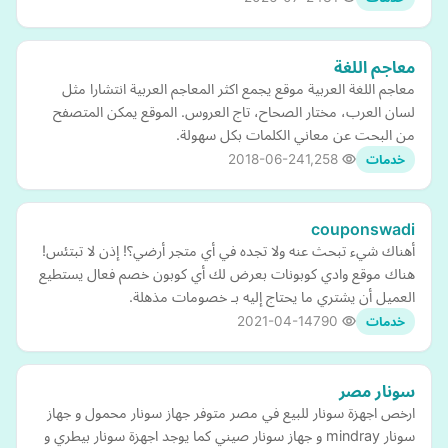
معاجم اللغة
معاجم اللغة العربية موقع يجمع اكثر المعاجم العربية انتشارا مثل
لسان العرب، مختار الصحاح، تاج العروس. الموقع يمكن المتصفح
من البحت عن معاني الكلمات بكل سهولة.
2018-06-24
1,258
خدمات
couponswadi
أهناك شيء تبحث عنه ولا تجده في أي متجر أرضي؟! إذن لا تبتئس!
هناك موقع وادي كوبونات بعرض لك أي كوبون خصم فعال يستطيع
العميل أن يشتري ما يحتاج إليه بـ خصومات مذهلة.
2021-04-14
790
خدمات
سونار مصر
ارخص اجهزة سونار للبيع في مصر متوفر جهاز سونار محمول و جهاز
سونار mindray و جهاز سونار صيني كما يوجد اجهزة سونار بيطري و