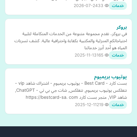
2026-07-24
33
خدمات
بروكر
في بروكر، نقدم مجموعة متنوعة من الخدمات المتكاملة لتلبية
احتياجاتكم المنزلية والمكتبية بكفاءة واحترافية عالية. كشف تسربات
المياه هو أحد أبرز خدماتنا
2025-11-13
165
خدمات
يوتيوب بريميوم
بست كارد - Best Card - يوتيوب بريميوم - اشتراك شاهد vip -
نتفلكس يوتيوب بريميوم, نتفلكس, شات جي بي تي - ChatGPT,
شاهد VIP, متجر بست كارد https://bestcard-sa. com
2025-12-11
219
خدمات