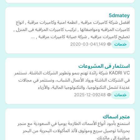
5dmatey
افضل شركة كاميرات مراقبه , انظمه امنية وكاميرات مراقبة , انواع
كاميرات المراقبه ومواصفاتها , تركيب كاميرات المراقبه فى المنزل ,
تصليح كاميرات مراقبه , شركة صيانة كاميرات مراقبة , …
2020-03-04
1,149
خدمات
استثمار فى المشروعات
KADRI VC شركة رائدة تهتم بنمو وتطوير الشركات الناشئة. نستثمر
في الشركات الناشئة ورواد الأعمال الشباب، ونستثمر في مجالات
عديدة تشمل التكنولوجيا، والتكنولوجيا المالية، والأزياء
2025-12-09
248
خدمات
متجر اسماك
استمتع بأجود أنواع الأسماك الطازجة يوميا في السعودية مع متجر
بحرياتنا توصيل سريع وموثوق لألذ المأكولات البحرية من البحر
مباشرة إلى مائدتك