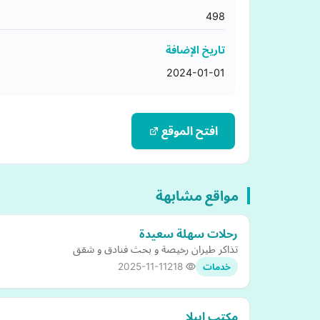
498
تاريخ الإضافة
2024-01-01
افتح الموقع
مواقع مشابهة
رحلات سهلة سعيدة
تذاكر طيران رخيصة و بحث فنادق و شقق
2025-11-11
218
خدمات
مكتب ايبلا