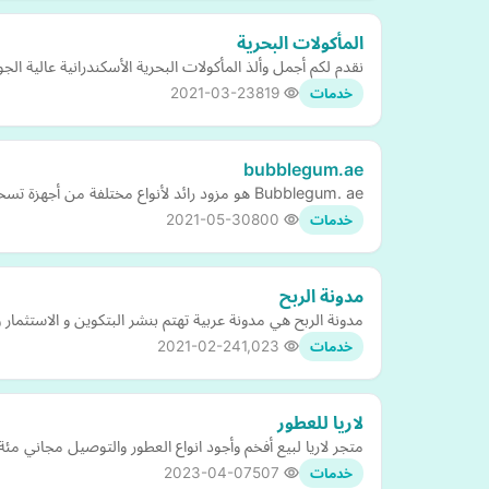
المأكولات البحرية
نقدم لكم أجمل وألذ المأكولات البحرية الأسكندرانية عالية 
2021-03-23
819
خدمات
bubblegum.ae
Bubblegum. ae هو مزود رائد لأنواع مختلفة من أجهزة تسخين التبغ IQOS. بعض المنتجات المشهورة في متجرنا تشمل IQOS 3 Multi و IQOS 3 Duo وملحقات مثل أعواد التنظيف.
2021-05-30
800
خدمات
مدونة الربح
مدونة الربح هي مدونة عربية تهتم بنشر البتكوين و الاستثمار و
2021-02-24
1,023
خدمات
لاريا للعطور
متجر لاريا لبيع أفخم وأجود انواع العطور والتوصيل مجاني مئ
2023-04-07
507
خدمات