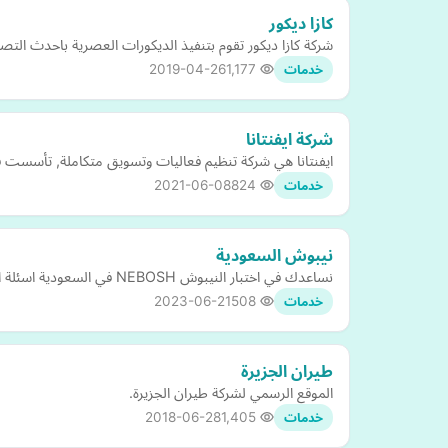
كازا ديكور
شركة كازا ديكور تقوم بتنفيذ الديكورات العصرية باحدث ال
2019-04-26
1,177
خدمات
شركة ايفنتانا
ايفنتانا هي شركة تنظيم فعاليات وتسويق متكاملة, تأسست في عام 2007 ومقرها الرياض, المملكة العربية السعودية. توفر الشركة خدمات تنظيم وتخطيط وتطوير الفعاليات بشتى أ
2021-06-08
824
خدمات
نيبوش السعودية
نساعدك في اختبار النيبوش NEBOSH في السعودية اسئلة النيبوش السابقة والمستقبلية وحلول لاختبار تقييم المخاطر
2023-06-21
508
خدمات
طيران الجزيرة
الموقع الرسمي لشركة طيران الجزيرة.
2018-06-28
1,405
خدمات