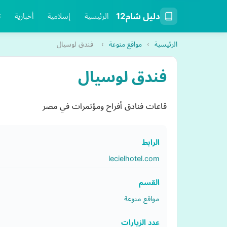
دليل شام12
الرئيسية
إسلامية
أخبارية
ت
الرئيسية
›
مواقع منوعة
›
فندق لوسيال
فندق لوسيال
قاعات فنادق أفراح ومؤتمرات في مصر
الرابط
lecielhotel.com
القسم
مواقع منوعة
عدد الزيارات