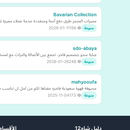
Bavarian Collection
مميزات المتجر طرق دفع آمنة ومتعددة خدمة عملاء مميزة 
2026-01-11
156
منوعة
sdo-abaya
عباية سدو بتصميم فاخر، تجمع بين الأصالة والتراث مع لمسة
2026-01-26
248
منوعة
mahyooufa
محيوفة قهوة سعودية فاخره حفناها لكم من اجل ان تناسب ذائق
2025-11-04
173
منوعة
دليل شام12
الأقسام