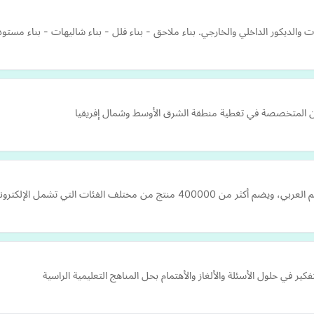
ات والديكور الداخلي والخارجي. بناء ملاحق - بناء فلل - بناء شاليهات - بناء مس
مين المتخصصة في تغطية منطقة الشرق الأوسط وشمال إفريقيا
كترونيات، والأزياء، والمنتجات المنزلية، والساعات، وا…
ير في حلول الأسئلة والألغاز والأهتمام بحل المناهج التعليمية الراسية