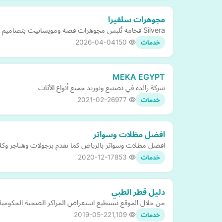
مجوهرات سلفيرا
Silvera فخامة تُلبس مجوهرات فضة ومويسانيت بتصاميم راقية ولمعان يدوم لإطلالة تعبّر عنك بكل أناقة
2026-04-04
150
خدمات
MEKA EGYPT
شركة رائدة في تصنيع وتوريد جميع أنواع الأثاث
2021-02-26
977
خدمات
افضل مظلات وسواتر
افضل مظلات وسواتر بالرياض كما نقدم برجولات وهناجر وكل
2020-12-17
853
خدمات
دليل قطر الطبي
من خلال الموقع تستطيع استعراض المراكز الصحية الحكومية ف
2019-05-22
1,109
خدمات