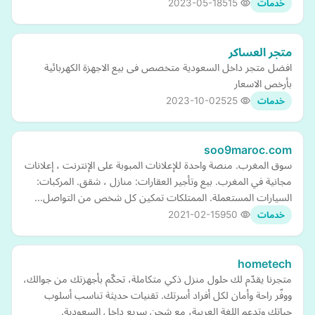
2023-05-18
515
خدمات
متجر العساكر
افضل متجر داخل السعودية متخصص فى بيع الاجهزة الكهربائية
بأرخص الاسعار
2023-10-02
525
خدمات
soo9maroc.com
سوق المغرب. منصة واحدة للإعلانات المبوبة على الإنترنت ، إعلانات
مجانية في المغرب. بيع وتأجير العقارات: منازل ، شقق. المركبات:
السيارات المستعملة. الممتلكات تمكين كل شخص من التواصل…
2021-02-15
950
خدمات
hometech
متجرنا يقدّم لك حلول منزل ذكي متكاملة، تحكّم بأجهزتك من جوالك،
ووفّر راحة وأمان لكل أفراد أسرتك. تقنيات حديثة تناسب أسلوب
حياتك وتدعم اللغة العربية، مع شحن سريع داخل السعودية.