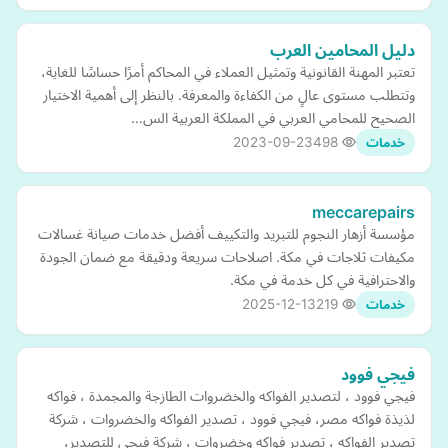
دليل المحامين العرب
تعتبر المهنة القانونية وتمثيل العملاء في المحاكم أمرًا حساسًا للغاية،
وتتطلب مستوى عالٍ من الكفاءة والمعرفة. بالنظر إلى أهمية الاختيار
الصحيح للمحامي العربي في المملكة العربية الس…
2023-09-23
498
خدمات
meccarepairs
مؤسسة أزهار النجوم للتبريد والتكييف أفضل خدمات صيانة غسالات
مكيفات ثلاجات في مكة. اصلاحات سريعة ودقيقة مع ضمان الجودة
والاحترافية في كل خدمة في مكة.
2025-12-13
219
خدمات
فيجي فوود
فيجي فوود ، لتصدير الفواكه والخضروات الطازجة والمجمدة ، فواكه
لذيذة فواكه مصر، فيجي فوود ، تصدير الفواكه والخضروات ، شركة
تصدير الفواكه ، تصدير فواكه وخضروات ، شركة فيجي للتصدير،