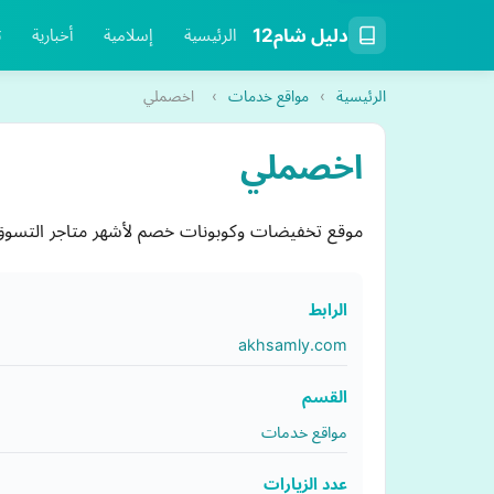
دليل شام12
الرئيسية
إسلامية
أخبارية
ت
الرئيسية
›
مواقع خدمات
›
اخصملي
اخصملي
موقع تخفيضات وكوبونات خصم لأشهر متاجر التسوق ال
الرابط
akhsamly.com
القسم
مواقع خدمات
عدد الزيارات