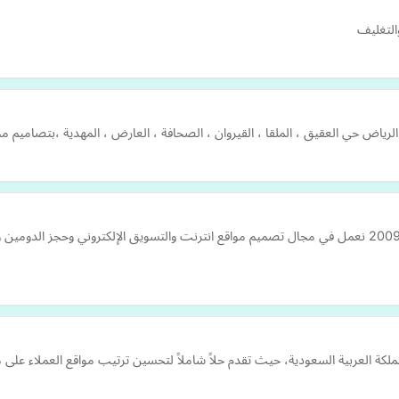
التغليف
 في الرياض حي العقيق ، الملقا ، القيروان ، الصحافة ، العارض ، المهدية ،بتص
شركة تصميم مواقع وبرمجة و تسويق الكتروني تأسست عام 2009 نعمل في مجال تصميم مواقع انترنت والتسويق الإ
ة العربية السعودية، حيث تقدم حلاً شاملاً لتحسين ترتيب مواقع العملاء على