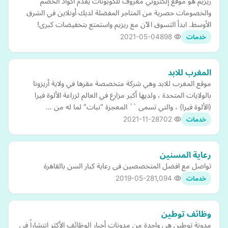
ريزيم هو موقع إلكتروني معروف للكوبونات يقدم أكواد الخصم
والخصومات حصرية من المتاجر المفضلة لديك أونلاين في الشرق
الأوسط. ابدأ التسوق الآن مع ريزيم واستمتع بتخفيضات كبرى!
2021-05-04
898
خدمات
المغرب للابد
موقع المغرب للابد وهي شركة متخصصة مقرها في ولاية أريزونا
بالولايات المتحدة ، ولديها أكبر مزارع في العالم لزراعة الألوة فيرا
(الألوة فيرا) ، والتي تسمى `` المعجزة "نبات" لما له من …
2021-11-28
702
خدمات
رعاية المسنين
تواصل مع افضل المتخصصين فى رعاية كبار السن بالقاهرة
2019-05-28
1,094
خدمات
وظائف توطين
مدونة توطين هي واحدة من مدونات أخبار الوظائف الأكثر انتشاراً في