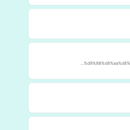
%d9%88%d8%aa%d8%