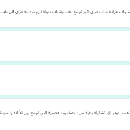
 جات عراقنا شات عراق اكبر تجمع بنات وشباب بنوتة تايم دردشة عراق الرومانسي
ب، نوفر لكِ تشكيلة راقية من التصاميم العصرية التي تجمع بين الأناقة والجو