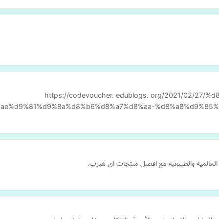
https://codevoucher. edublogs. org/2021/02
ae%d9%81%d9%8a%d8%b6%d8%a7%d8%aa-%d8%a8%d9%85%
العالمية والطبيعيه مع افضل منتجات اي هيرب.