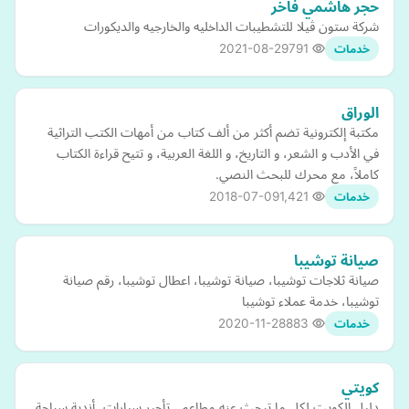
حجر هاشمي فاخر
شركة ستون ڤيلا للتشطيبات الداخليه والخارجيه والديكورات
2021-08-29
791
خدمات
الوراق
مكتبة إلكترونية تضم أكثر من ألف كتاب من أمهات الكتب التراثية
في الأدب و الشعر، و التاريخ، و اللغة العربية، و تتيح قراءة الكتاب
كاملاً، مع محرك للبحث النصي.
2018-07-09
1,421
خدمات
صيانة توشيبا
صيانة ثلاجات توشيبا، صيانة توشيبا، اعطال توشيبا، رقم صيانة
توشيبا، خدمة عملاء توشيبا
2020-11-28
883
خدمات
كويتي
دليل الكويت لكل ما تبحث عنه مطاعم ، تأجير سيارات، أندية سباحة