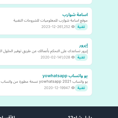
اسامة شوارب
موقع اسامة شوارب للمعلوميات للشروحات التقنية
2023-12-26
1,252
تقنية
إيرور
إيرور تساعدك على التحكم بأعمالك عن طريق توفير الحلول ال
2020-02-14
1,028
تقنية
يو واتساب yowhatsapp
يو واتساب yowhatsapp 2021 نسخة مطورة من واتساب الرسمي تم تطويرها. كذلك; من قبل المبرمج يوسف الباشا
2020-12-19
947
تقنية
دليل شام12
الأقسام