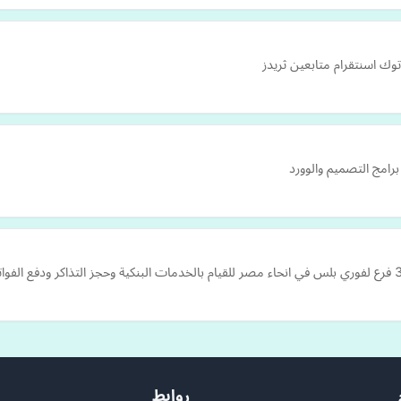
ك اسنتقرام متابعين ثريدز
امج التصميم والوورد
روابط