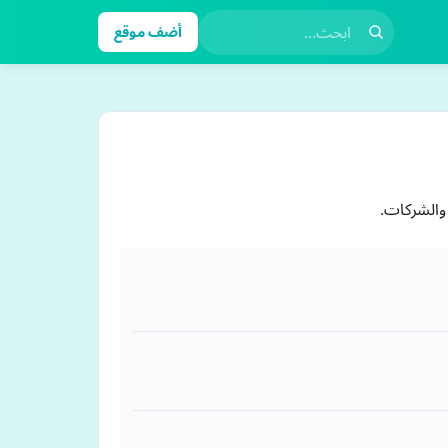
أضف موقع
والشركات.