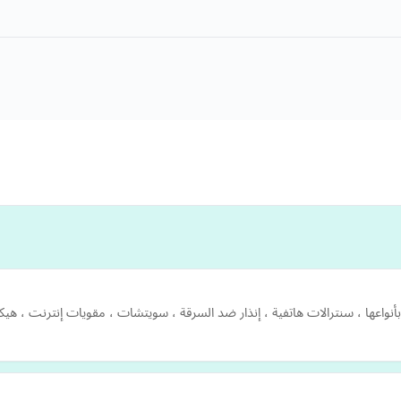
بأنواعها ، سنترالات هاتفية ، إنذار ضد السرقة ، سويتشات ، مقويات إنترنت ، هي