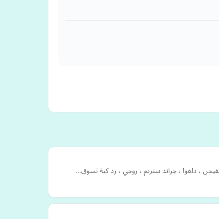
كفيجن ، داهوا ، جراند ستريم ، روجي ، زد كية تسوق…