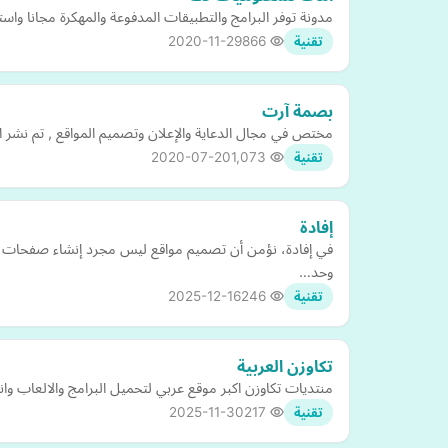
مدونة توفر البرامج والتطبيقات المدفوعة والمهكرة مجانا واست
2020-11-29
866
تقنية
بصمة آرت
مختص في مجال الدعاية والإعلان وتصميم المواقع , تم نشر الموقع في تاريخ 2017\11\28 و دائماً ما أقوم بإضافة أحدث أعمالي و كتابة مقالات عن التصميم 
2020-07-20
1,073
تقنية
إفادة
في إفادة، نؤمن أن تصميم مواقع ليس مجرد إنشاء صفحات ويب
وحد…
2025-12-16
246
تقنية
تكاوزن العربية
منتديات تكاوزن اكبر موقع عربي لتحميل البرامج والالعاب وان
2025-11-30
217
تقنية