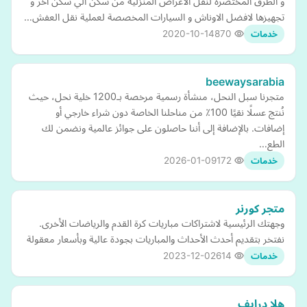
و الطرق المختصرة لنقل الاغراض المنزلية من سكن الي سكن آخر و
تجهيزها لافضل الاوناش و السيارات المخصصة لعملية نقل العفش…
2020-10-14
870
خدمات
beewaysarabia
متجرنا سبل النحل، منشأة رسمية مرخصة بـ1200 خلية نحل، حيث
نُنتج عسلًا نقيًا 100٪ من مناحلنا الخاصة دون شراء خارجي أو
إضافات. بالإضافة إلى أننا حاصلون على جوائز عالمية ونضمن لك
الطع…
2026-01-09
172
خدمات
متجر كورنر
وجهتك الرئيسية لاشتراكات مباريات كرة القدم والرياضات الأخرى.
نفتخر بتقديم أحدث الأحداث والمباريات بجودة عالية وبأسعار معقولة
2023-12-02
614
خدمات
هلا درايف