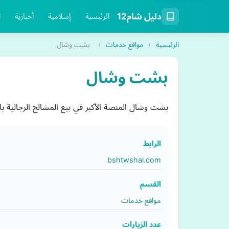
دليل شام12
الرئيسية
إسلامية
أخبارية
ت
الرئيسية
›
مواقع خدمات
›
بشت وشال
بشت وشال
بشت وشال المنصة الأكبر في بيع المشالح الرجالية ب
الرابط
bshtwshal.com
القسم
مواقع خدمات
عدد الزيارات