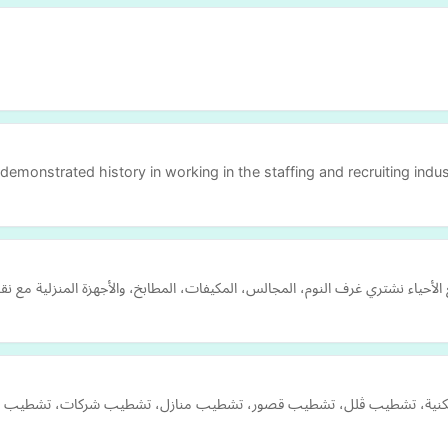
emonstrated history in working in the staffing and recruiting industr
لأحياء نشتري غرف النوم، المجالس، المكيفات، المطابخ، والأجهزة المنزلية مع
ات تشطيب شقق سكنية، تشطيب ڤلل، تشطيب قصور، تشطيب منازل، تشطيب شركات، تشطي