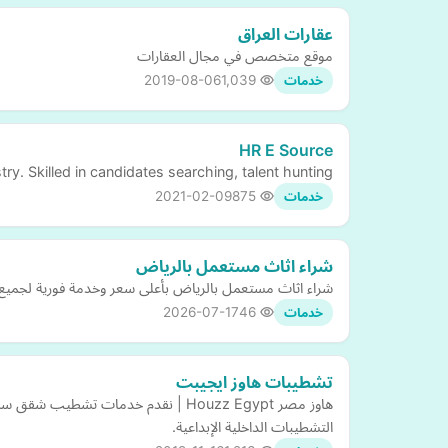
عقارات العراق
موقع متخصص في مجال العقارات
2019-08-06
1,039
خدمات
HR E Source
y. Skilled in candidates searching, talent hunting,
2021-02-09
875
خدمات
شراء اثاث مستعمل بالرياض
شراء اثاث مستعمل بالرياض بأعلى سعر وخدمة فورية لجميع ا
2026-07-17
46
خدمات
تشطيبات هاوز ايجيبت
هاوز مصر Houzz Egypt | نقدم خدم
التشطيبات الداخلية الإبداعية.